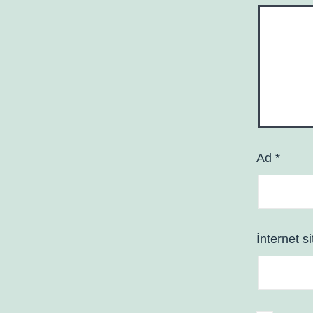
Ad
*
İnternet si