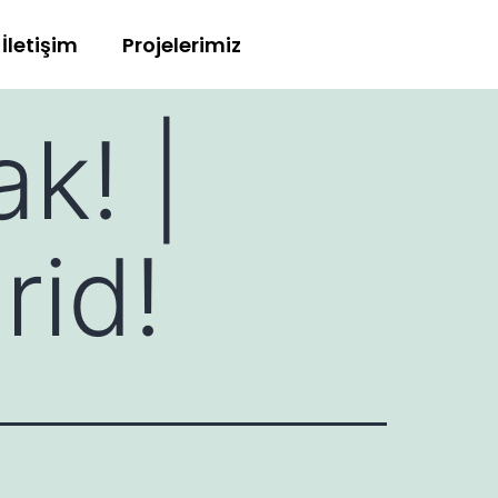
İletişim
Projelerimiz
k! |
rid!