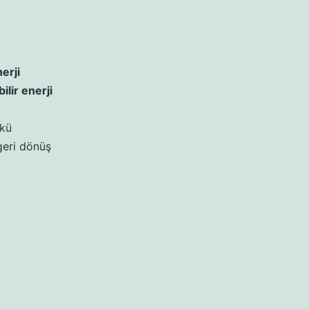
erji
ilir enerji
akü
 geri dönüş