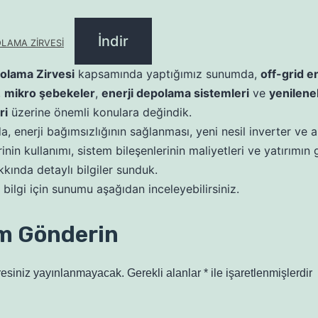
İndir
LAMA ZİRVESİ
olama Zirvesi
kapsamında yaptığımız sunumda,
off-grid en
,
mikro şebekeler
,
enerji depolama sistemleri
ve
yenileneb
ri
üzerine önemli konulara değindik.
, enerji bağımsızlığının sağlanması, yeni nesil inverter ve 
rinin kullanımı, sistem bileşenlerinin maliyetleri ve yatırımın
kkında detaylı bilgiler sunduk.
bilgi için sunumu aşağıdan inceleyebilirsiniz.
m Gönderin
resiniz yayınlanmayacak.
Gerekli alanlar
*
ile işaretlenmişlerdir